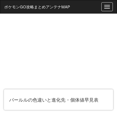
ポケモンGO攻略まとめアンテナMAP
T
o
g
g
l
e
n
a
v
i
g
a
t
i
o
n
パールルの色違いと進化先・個体値早見表