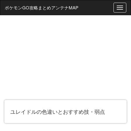
ポケモンGO攻略まとめアンテナMAP
T
o
g
g
l
e
n
a
v
i
g
a
t
i
o
n
ユレイドルの色違いとおすすめ技・弱点