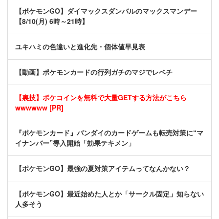
【ポケモンGO】ダイマックスダンバルのマックスマンデー
【8/10(月) 6時～21時】
ユキハミの色違いと進化先・個体値早見表
【動画】ポケモンカードの行列ガチのマジでレベチ
【裏技】ポケコインを無料で大量GETする方法がこちら
wwwwww [PR]
『ポケモンカード』バンダイのカードゲームも転売対策に“マ
イナンバー”導入開始「効果テキメン」
【ポケモンGO】最強の夏対策アイテムってなんかない？
【ポケモンGO】最近始めた人とか「サークル固定」知らない
人多そう