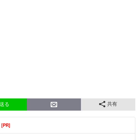
共有
送る
PR]