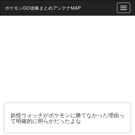
ポケモンGO攻略まとめアンテナMAP
T
o
g
g
l
e
n
a
v
i
g
a
t
i
o
n
妖怪ウォッチがポケモンに勝てなかった理由っ
て明確的に明らかだったよな