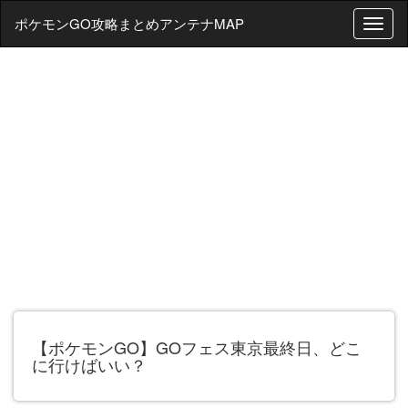
ポケモンGO攻略まとめアンテナMAP
T
o
g
g
l
e
n
a
v
i
g
a
t
i
o
n
【ポケモンGO】GOフェス東京最終日、どこ
に行けばいい？