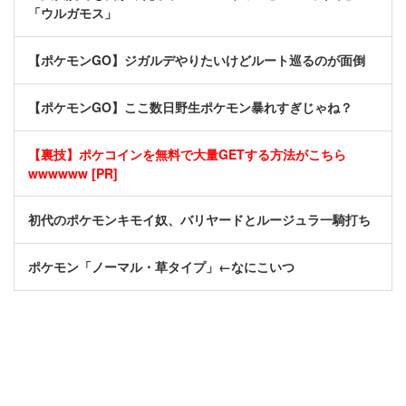
「ウルガモス」
【ポケモンGO】ジガルデやりたいけどルート巡るのが面倒
【ポケモンGO】ここ数日野生ポケモン暴れすぎじゃね？
【裏技】ポケコインを無料で大量GETする方法がこちら
wwwwww [PR]
初代のポケモンキモイ奴、バリヤードとルージュラ一騎打ち
ポケモン「ノーマル・草タイプ」←なにこいつ