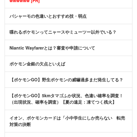
wwwwww [PR]
バシャーモの色違いとおすすめ技・弱点
喋れるポケモンってニャースやミューツー以外でいる？
Niantic Wayfarerとは？審査や申請について
ポケモン金銀の欠点といえば
【ポケモンGO】野生ポケモンの威嚇過多まだ発生してる？
【ポケモンGO】5kmタマゴふか状況、色違い確率を調査！
（出現状況、確率を調査）【夏の遠足：凍てつく残火】
イオン、ポケモンカードは「小中学生にしか売らない 転売
対策の決断