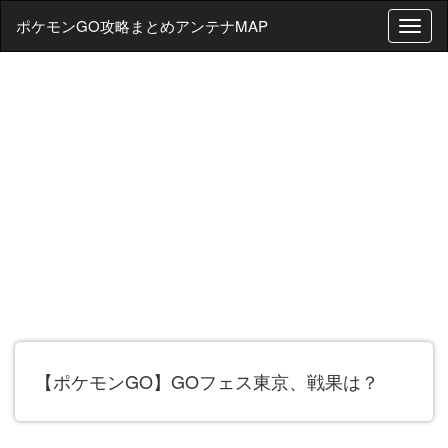
ポケモンGO攻略まとめアンテナMAP
T
o
g
g
l
e
n
a
v
i
g
a
t
i
o
n
【ポケモンGO】GOフェス東京、戦果は？