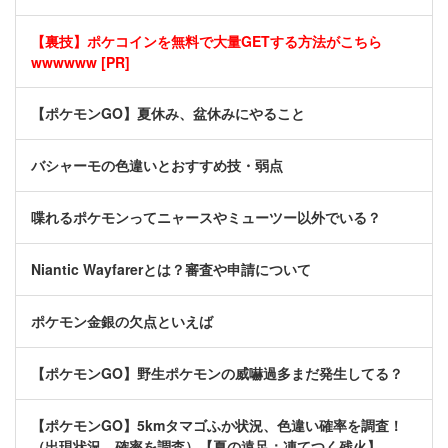
【裏技】ポケコインを無料で大量GETする方法がこちら
wwwwww [PR]
【ポケモンGO】夏休み、盆休みにやること
バシャーモの色違いとおすすめ技・弱点
喋れるポケモンってニャースやミューツー以外でいる？
Niantic Wayfarerとは？審査や申請について
ポケモン金銀の欠点といえば
【ポケモンGO】野生ポケモンの威嚇過多まだ発生してる？
【ポケモンGO】5kmタマゴふか状況、色違い確率を調査！
（出現状況、確率を調査）【夏の遠足：凍てつく残火】