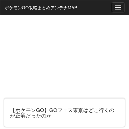
ポケモンGO攻略まとめアンテナMAP
T
o
g
g
l
e
n
a
v
i
g
a
t
i
o
n
【ポケモンGO】GOフェス東京はどこ行くの
が正解だったのか