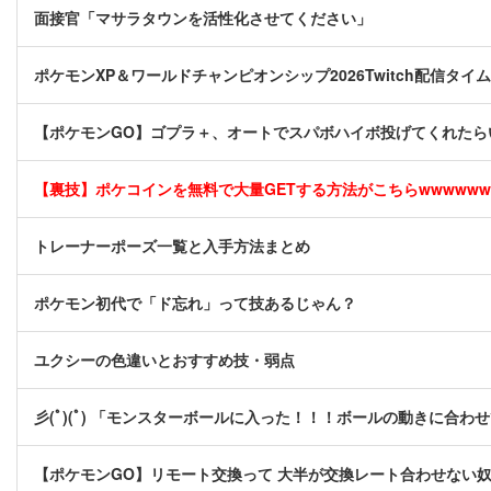
面接官「マサラタウンを活性化させてください」
ポケモンXP＆ワールドチャンピオンシップ2026Twitch配信タ
【ポケモンGO】ゴプラ＋、オートでスパボハイボ投げてくれたら
【裏技】ポケコインを無料で大量GETする方法がこちらwwwwww [
トレーナーポーズ一覧と入手方法まとめ
ポケモン初代で「ド忘れ」って技あるじゃん？
ユクシーの色違いとおすすめ技・弱点
彡(ﾟ)(ﾟ) 「モンスターボールに入った！！！ボールの動きに合わ
【ポケモンGO】リモート交換って 大半が交換レート合わせない