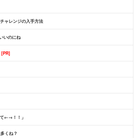
イムチャレンジの入手方法
いいのにね
PR]
せて←→！！」
奴多くね？