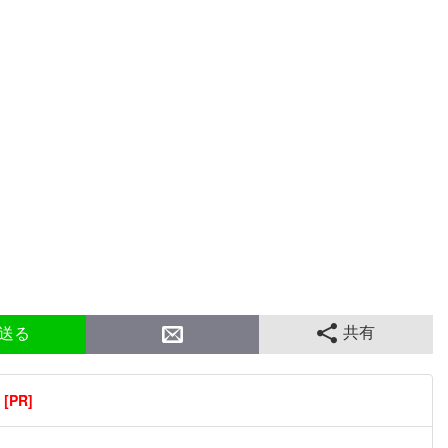
共有
送る
PR]