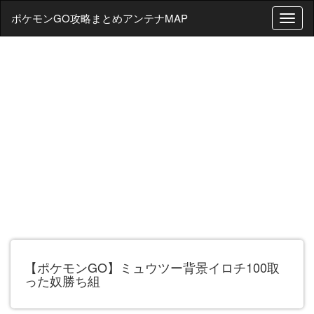
ポケモンGO攻略まとめアンテナMAP
T
o
g
g
l
e
n
a
v
i
g
a
t
i
o
n
【ポケモンGO】ミュウツー背景イロチ100取
った奴勝ち組