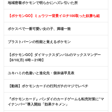
地域密着ポケモンで明らかにハズレ引いた所
【ポケモンGO】ミュウツー背景イロチ100取った奴勝ち組
ポケスペで一番可愛い女の子、満場一致
ブラストバーンの性能と覚えるポケモン
【ポケモンGO】ダイマックスダンバルのマックスマンデー
【8/10(月) 6時～21時】
ユキハミの色違いと進化先・個体値早見表
【動画】ポケモンカードの行列ガチのマジでレベチ
『ポケモンカード』バンダイのカードゲームも転売対策に“マ
イナンバー”導入開始「効果テキメン」