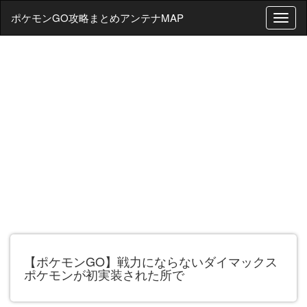
ポケモンGO攻略まとめアンテナMAP
T
o
g
g
l
e
n
a
v
i
g
a
t
i
o
n
【ポケモンGO】戦力にならないダイマックス
ポケモンが初実装された所で