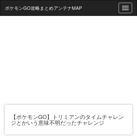
ポケモンGO攻略まとめアンテナMAP
T
o
g
g
l
e
n
a
v
i
g
a
t
i
o
n
【ポケモンGO】トリミアンのタイムチャレン
ジとかいう意味不明だったチャレンジ