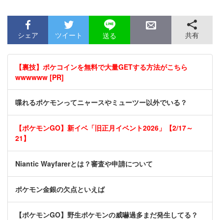
シェア
ツイート
共有
送る
【裏技】ポケコインを無料で大量GETする方法がこちら
wwwwww [PR]
喋れるポケモンってニャースやミューツー以外でいる？
【ポケモンGO】新イベ「旧正月イベント2026」【2/17～
21】
Niantic Wayfarerとは？審査や申請について
ポケモン金銀の欠点といえば
【ポケモンGO】野生ポケモンの威嚇過多まだ発生してる？