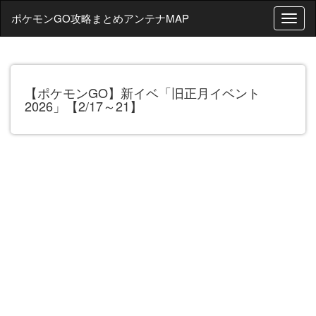
ポケモンGO攻略まとめアンテナMAP
T
o
g
g
l
【ポケモンGO】新イベ「旧正月イベント
e
2026」【2/17～21】
n
a
v
i
g
a
t
i
o
n