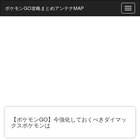
ポケモンGO攻略まとめアンテナMAP
T
o
g
g
l
e
n
a
v
i
g
a
t
i
o
n
【ポケモンGO】今強化しておくべきダイマッ
クスポケモンは