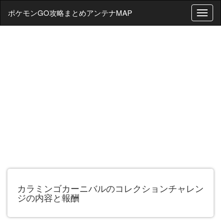
ポケモンGO攻略まとめアンテナMAP
T
o
g
g
l
e
n
a
v
i
g
a
t
i
o
n
カラミンゴカーニバルのコレクションチャレン
ジの内容と報酬