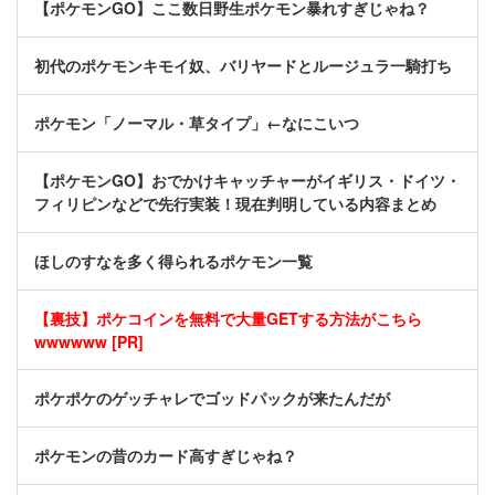
【ポケモンGO】ここ数日野生ポケモン暴れすぎじゃね？
初代のポケモンキモイ奴、バリヤードとルージュラ一騎打ち
ポケモン「ノーマル・草タイプ」←なにこいつ
【ポケモンGO】おでかけキャッチャーがイギリス・ドイツ・
フィリピンなどで先行実装！現在判明している内容まとめ
ほしのすなを多く得られるポケモン一覧
【裏技】ポケコインを無料で大量GETする方法がこちら
wwwwww [PR]
ポケポケのゲッチャレでゴッドパックが来たんだが
ポケモンの昔のカード高すぎじゃね？