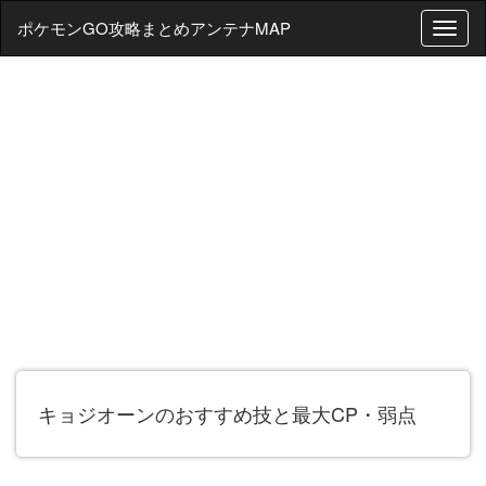
ポケモンGO攻略まとめアンテナMAP
T
o
g
g
l
e
n
a
v
i
g
a
t
i
o
n
キョジオーンのおすすめ技と最大CP・弱点