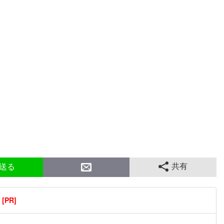
共有
送る
PR]