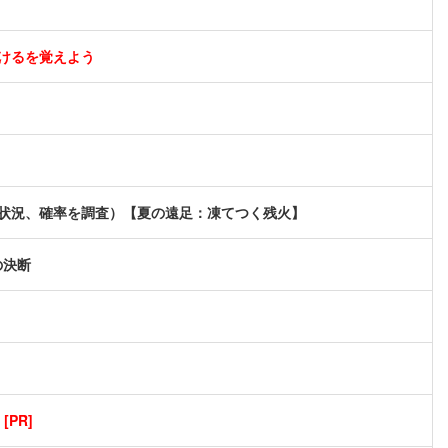
けるを覚えよう
現状況、確率を調査）【夏の遠足：凍てつく残火】
の決断
PR]