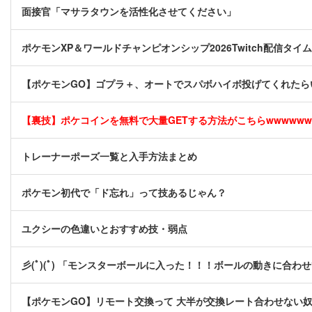
面接官「マサラタウンを活性化させてください」
ポケモンXP＆ワールドチャンピオンシップ2026Twitch配信タ
【ポケモンGO】ゴプラ＋、オートでスパボハイボ投げてくれたら
【裏技】ポケコインを無料で大量GETする方法がこちらwwwwww [
トレーナーポーズ一覧と入手方法まとめ
ポケモン初代で「ド忘れ」って技あるじゃん？
ユクシーの色違いとおすすめ技・弱点
彡(ﾟ)(ﾟ) 「モンスターボールに入った！！！ボールの動きに合わ
【ポケモンGO】リモート交換って 大半が交換レート合わせない