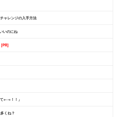
イムチャレンジの入手方法
いいのにね
PR]
せて←→！！」
奴多くね？