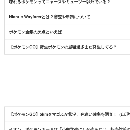
喋れるポケモンってニャースやミューツー以外でいる？
Niantic Wayfarerとは？審査や申請について
ポケモン金銀の欠点といえば
【ポケモンGO】野生ポケモンの威嚇過多まだ発生してる？
【ポケモンGO】5kmタマゴふか状況、色違い確率を調査！（出
イオン、ポケモンカードは「小中学生にしか売らない 転売対策