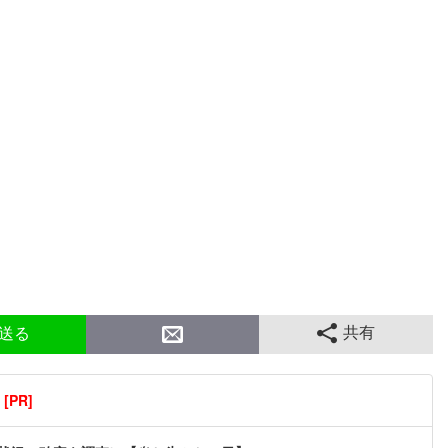
共有
送る
PR]