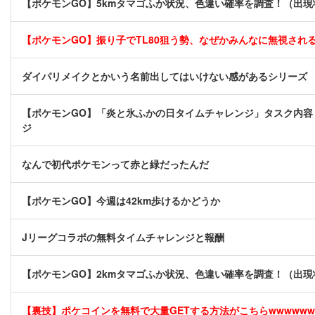
【ポケモンGO】5kmタマゴふか状況、色違い確率を調査！（出
【ポケモンGO】振り子でTL80狙う勢、なぜかみんなに無視され
ダイパリメイクとかいう名前出してはいけない感があるシリーズ
【ポケモンGO】「炎と氷ふかの日タイムチャレンジ」タスク内容
ジ
なんで初代ポケモンって赤と緑だったんだ
【ポケモンGO】今週は42km歩けるかどうか
Jリーグコラボの無料タイムチャレンジと報酬
【ポケモンGO】2kmタマゴふか状況、色違い確率を調査！（出
【裏技】ポケコインを無料で大量GETする方法がこちらwwwwww [