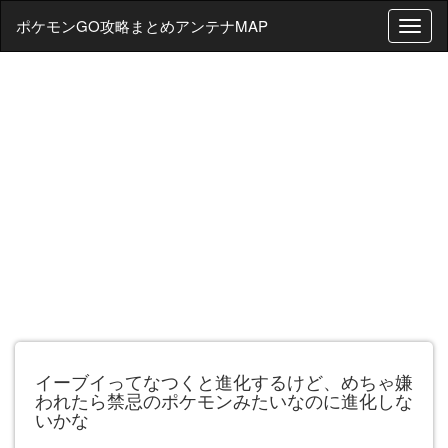
ポケモンGO攻略まとめアンテナMAP
T
o
g
g
l
e
n
a
v
i
g
a
t
i
o
n
イーブイってなつくと進化するけど、めちゃ嫌
われたら禁忌のポケモンみたいなのに進化しな
いかな