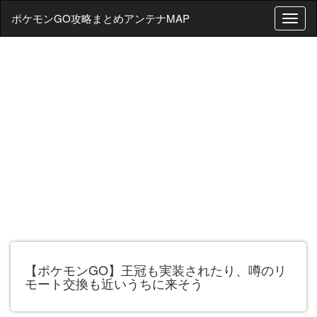
ポケモンGO攻略まとめアンテナMAP
T
o
g
g
l
e
n
a
v
i
g
a
t
i
o
n
【ポケモンGO】王冠も実装されたり、噂のリ
モート交換も近いうちに来そう