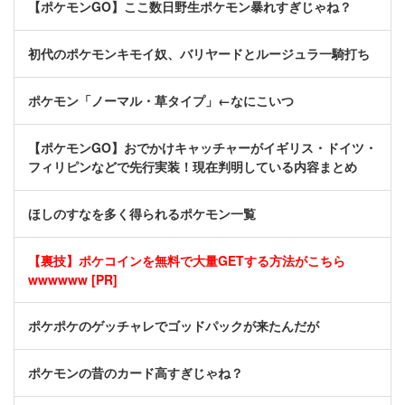
【ポケモンGO】ここ数日野生ポケモン暴れすぎじゃね？
初代のポケモンキモイ奴、バリヤードとルージュラ一騎打ち
ポケモン「ノーマル・草タイプ」←なにこいつ
【ポケモンGO】おでかけキャッチャーがイギリス・ドイツ・
フィリピンなどで先行実装！現在判明している内容まとめ
ほしのすなを多く得られるポケモン一覧
【裏技】ポケコインを無料で大量GETする方法がこちら
wwwwww [PR]
ポケポケのゲッチャレでゴッドパックが来たんだが
ポケモンの昔のカード高すぎじゃね？