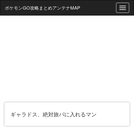
ポケモンGO攻略まとめアンテナMAP
T
o
g
g
l
e
n
a
v
i
g
a
t
i
o
n
ギャラドス、絶対旅パに入れるマン