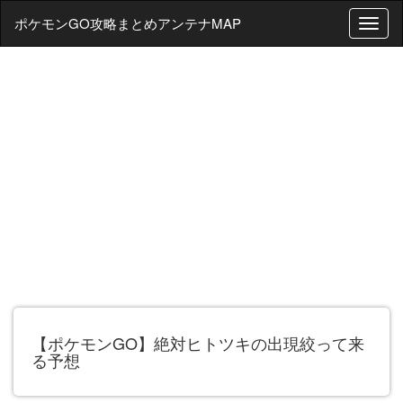
ポケモンGO攻略まとめアンテナMAP
T
o
g
g
l
e
n
a
v
i
g
a
t
i
o
n
【ポケモンGO】絶対ヒトツキの出現絞って来
る予想