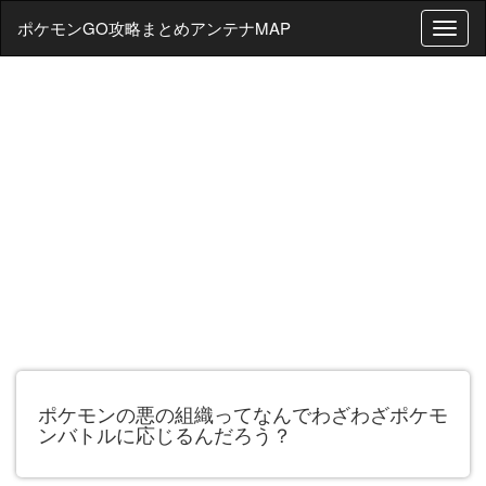
ポケモンGO攻略まとめアンテナMAP
T
o
g
g
l
e
n
a
v
i
g
a
t
i
o
n
ポケモンの悪の組織ってなんでわざわざポケモ
ンバトルに応じるんだろう？