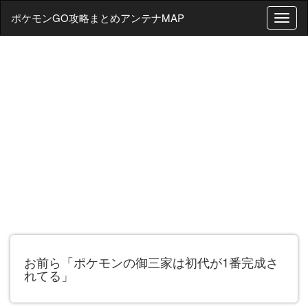
ポケモンGO攻略まとめアンテナMAP
T
o
g
g
l
e
n
a
v
i
g
a
t
i
o
n
お前ら「ポケモンの御三家は初代が1番完成さ
れてる」