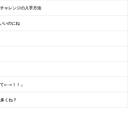
イムチャレンジの入手方法
いいのにね
せて←→！！」
奴多くね？