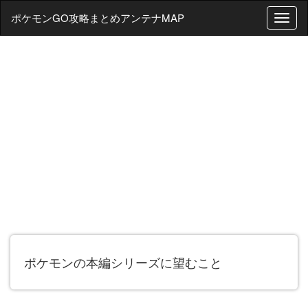
ポケモンGO攻略まとめアンテナMAP
T
o
g
g
l
e
n
a
v
i
g
a
t
i
o
n
ポケモンの本編シリーズに望むこと