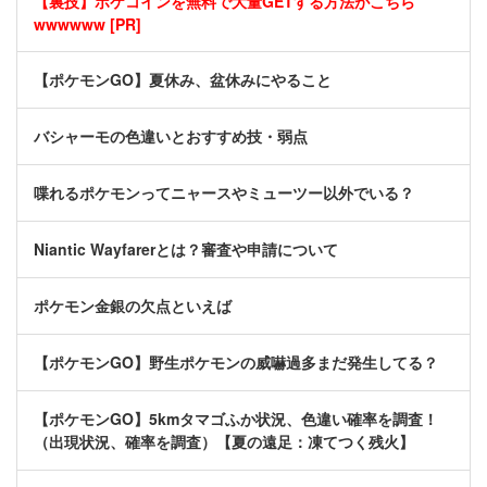
【裏技】ポケコインを無料で大量GETする方法がこちら
wwwwww [PR]
【ポケモンGO】夏休み、盆休みにやること
バシャーモの色違いとおすすめ技・弱点
喋れるポケモンってニャースやミューツー以外でいる？
Niantic Wayfarerとは？審査や申請について
ポケモン金銀の欠点といえば
【ポケモンGO】野生ポケモンの威嚇過多まだ発生してる？
【ポケモンGO】5kmタマゴふか状況、色違い確率を調査！
（出現状況、確率を調査）【夏の遠足：凍てつく残火】