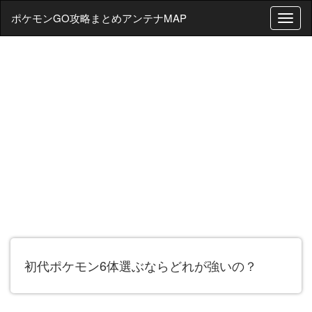
ポケモンGO攻略まとめアンテナMAP
T
o
g
g
l
e
n
a
v
i
g
a
t
i
o
n
初代ポケモン6体選ぶならどれが強いの？