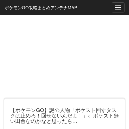
ポケモンGO攻略まとめアンテナMAP
T
o
g
g
l
e
n
a
v
i
g
a
t
i
o
n
【ポケモンGO】謎の人物「ポケスト回すタス
クは止めろ！回せないんだよ！」←ポケスト無
い田舎なのかなと思ったら…